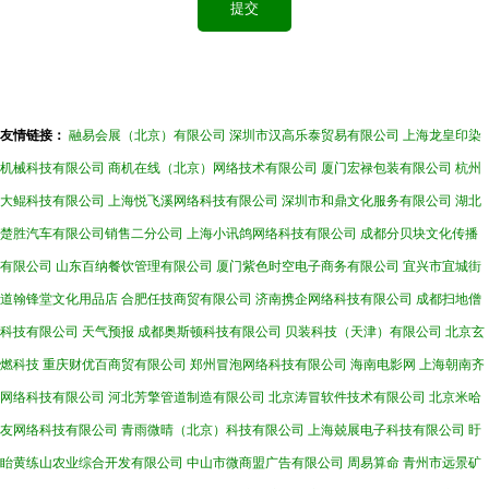
友情链接：
融易会展（北京）有限公司
深圳市汉高乐泰贸易有限公司
上海龙皇印染
机械科技有限公司
商机在线（北京）网络技术有限公司
厦门宏禄包装有限公司
杭州
大鲲科技有限公司
上海悦飞溪网络科技有限公司
深圳市和鼎文化服务有限公司
湖北
楚胜汽车有限公司销售二分公司
上海小讯鸽网络科技有限公司
成都分贝块文化传播
有限公司
山东百纳餐饮管理有限公司
厦门紫色时空电子商务有限公司
宜兴市宜城街
道翰锋堂文化用品店
合肥任技商贸有限公司
济南携企网络科技有限公司
成都扫地僧
科技有限公司
天气预报
成都奥斯顿科技有限公司
贝装科技（天津）有限公司
北京玄
燃科技
重庆财优百商贸有限公司
郑州冒泡网络科技有限公司
海南电影网
上海朝南齐
网络科技有限公司
河北芳擎管道制造有限公司
北京涛冒软件技术有限公司
北京米哈
友网络科技有限公司
青雨微晴（北京）科技有限公司
上海兢展电子科技有限公司
盱
眙黄练山农业综合开发有限公司
中山市微商盟广告有限公司
周易算命
青州市远景矿