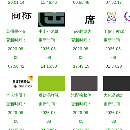
20:01:14
略
11:46:46
几个？
00:55:48
07:32:17
苏州墨亿企
中山小米展
当品牌成为
干货｜教你
更新时间：
业管理 专
示柜与体验
更新时间：
更新时间：
品类 如何
如何取商标
更新时间：
业中文商标
2026-08-
台 品牌形
2026-08-
辨别“百年
2026-08-
名称，轻松
2026-08-
注册服务，
08
象与商标的
08
席梦思”真
08
搞定商标注
08
助力品牌建
07:50:42
双重赋能
14:15:50
身？——商
17:49:19
01:34:23
册
设
标迷雾下的
消费指南
本人注册了
餐饮品牌视
汽配橡胶件
大化贤德灯
一个商标想
更新时间：
觉设计全案
更新时间：
公司产品商
更新时间：
更新时间：
饰加工厂
卖掉,已经
2026-08-
2026-08-
解析 从
标设计理念
2026-08-
Logo与商
2026-08-
有注册证
08
Logo到包
08
与方案
08
标设计 点
08