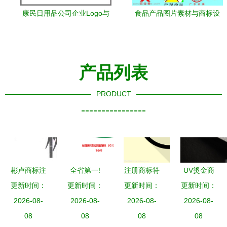
康民日用品公司企业Logo与
食品产品图片素材与商标设
商标设计理念解析
计 打造视觉品牌的关键要素
产品列表
PRODUCT
----------------
彬卢商标注
全省第一!
注册商标符
UV烫金商
册查询与成
更新时间：
湛江的这些
更新时间：
号的作用与
更新时间：
更新时间：
标样机 让
2026-08-
功率评估
国家地理标
2026-08-
2026-08-
设计应用
商标设计跃
2026-08-
路标网全攻
08
志，你知道
08
08
然纸上
08