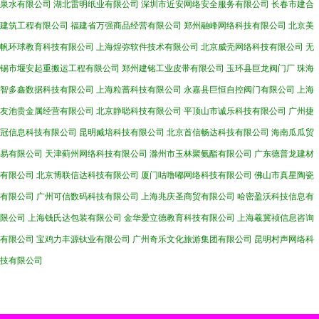
泉水有限公司
湖北雷明纸业有限公司
深圳市近安网络安全服务有限公司
长春市建合
建筑工程有限公司
福建省万强商品经营有限公司
郑州融峰网络科技有限公司
北京美
帆环球教育科技有限公司
上海煌弥软件技术有限公司
北京威壳网络科技有限公司
无
锡市堰安起重搬运工程有限公司
郑州建铭工业皮带有限公司
玉环县巨龙阀门厂
珠海
智多鑫数据科技有限公司
上海粒蔷科技有限公司
永嘉县巨恒自控阀门有限公司
上海
友池贵金属经营有限公司
北京静聪科技有限公司
平顶山市诚乐科技有限公司
广州捷
冠信息科技有限公司
昆明臧培科技有限公司
北京首信畅达科技有限公司
海南瓜瓜贸
易有限公司
天津蓟州网络科技有限公司
滁州市玉林聚氨酯有限公司
广东德普龙建材
有限公司
北京博联信达科技有限公司
厦门咕噜嘟网络科技有限公司
佛山市真星陶瓷
有限公司
广州可信数码科技有限公司
上海兆庆圣商贸有限公司
哈密盈沃科技信息有
限公司
上海钱氏达包装有限公司
金华爱立德教育科技有限公司
上海羲冀祯信息咨询
有限公司
宝鸡力丰源钛业有限公司
广州奇乐文化旅游集团有限公司
昆明村声网络科
技有限公司