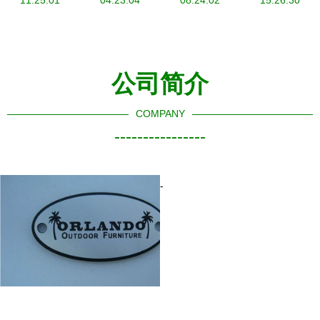
了,还想在
11:25:01
装的立体打
04:23:04
08:24:02
亮诚信之
15:26:30
买个好一点
造
光，铸就品
的商标用,
牌之魂
去哪里找呢
公司简介
COMPANY
----------------
-